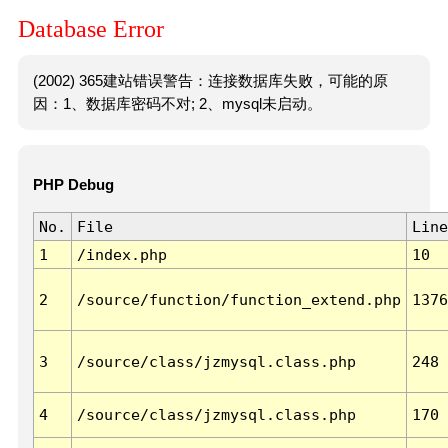
Database Error
(2002) 365建站错误警告：连接数据库失败，可能的原
因：1、数据库密码不对; 2、mysql未启动。
PHP Debug
No.
File
Line
1
/index.php
10
2
/source/function/function_extend.php
1376
3
/source/class/jzmysql.class.php
248
4
/source/class/jzmysql.class.php
170